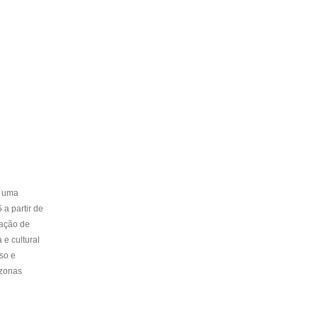
é uma
 a partir de
iação de
 e cultural
so e
 zonas